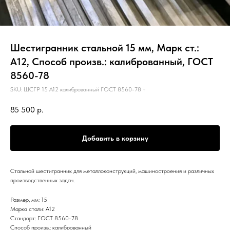
Шестигранник стальной 15 мм, Марк ст.:
А12, Способ произв.: калиброванный, ГОСТ
8560-78
SKU:
ШСГР 15 А12 калиброванный ГОСТ 8560-78 т
85 500
р.
Добавить в корзину
Стальной шестигранник для металлоконструкций, машиностроения и различных
производственных задач.
Размер, мм: 15
Марка стали: А12
Стандарт: ГОСТ 8560-78
Способ произв.: калиброванный