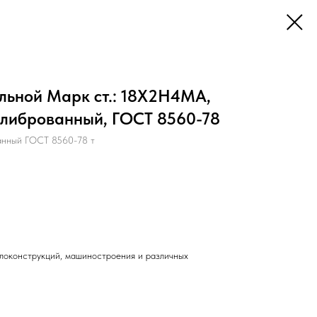
льной Марк ст.: 18Х2Н4МА,
алиброванный, ГОСТ 8560-78
нный ГОСТ 8560-78 т
локонструкций, машиностроения и различных