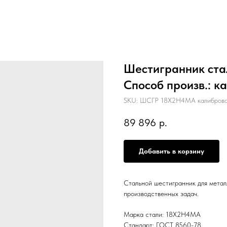
Шестигранник ста
Способ произв.: к
SKU:
ШСГР 18Х2Н4МА калиброва
89 896
р.
Добавить в корзину
Стальной шестигранник для метал
производственных задач.
Марка стали: 18Х2Н4МА
Стандарт: ГОСТ 8560-78