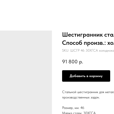
Шестигранник стал
Способ произв.: 
SKU:
ШСГР 46 30ХГСА холоднокат
91 800
р.
Добавить в корзину
Стальной шестигранник для метал
производственных задач.
Размер, мм: 46
Марка стали: 30ХГСА