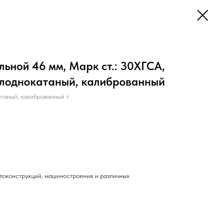
ьной 46 мм, Марк ст.: 30ХГСА,
холоднокатаный, калиброванный
аный, калиброванный т
локонструкций, машиностроения и различных