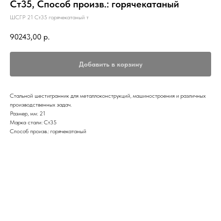
Ст35, Способ произв.: горячекатаный
ШСГР 21 Ст35 горячекатаный т
90243,00
р.
Добавить в корзину
Стальной шестигранник для металлоконструкций, машиностроения и различных
производственных задач.
Размер, мм: 21
Марка стали: Ст35
Способ произв.: горячекатаный