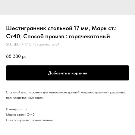
Шестигранник стальной 17 мм, Марк ст.:
Ст40, Способ произв.: горячекатаный
SKU:
ШСГР 17 Ст40 горячекатаный т
88 380
р.
Добавить в корзину
Стальной шестигранник для металлоконструкций, машиностроения и различных
производственных задач.
Размер, мм: 17
Марка стали: Ст40
Способ произв.: горячекатаный