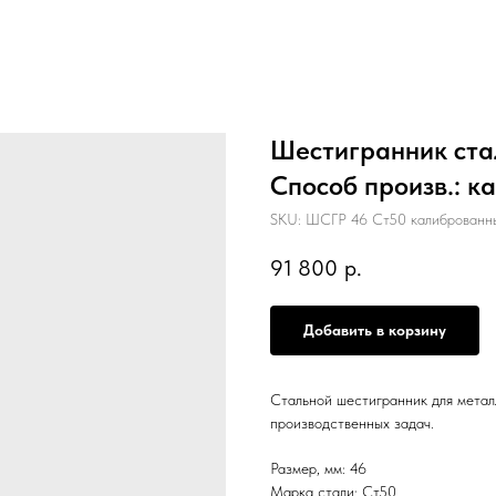
Шестигранник стал
Способ произв.: к
SKU:
ШСГР 46 Ст50 калиброванн
91 800
р.
Добавить в корзину
Стальной шестигранник для метал
производственных задач.
Размер, мм: 46
Марка стали: Ст50