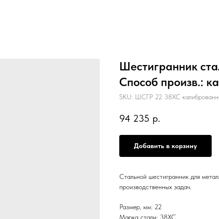
Шестигранник стал
Способ произв.: к
SKU:
ШСГР 22 38ХС калиброванн
94 235
р.
Добавить в корзину
Стальной шестигранник для метал
производственных задач.
Размер, мм: 22
Марка стали: 38ХС