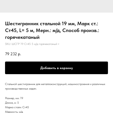
Шестигранник стальной 19 мм, Марк ст.:
Ст45, L= 5 м, Мерн.: м/д, Способ произв.:
горячекатаный
SKU:
ШСГР 19 Ст45 5 м/д горячекатаный т
79 232
р.
Добавить в корзину
Стальной шестигранник для металлоконструкций, машиностроения и различных
производственных задач.
Размер, мм: 19
Длина, м: 5
Марка стали: Ст45
Мерность: м/д