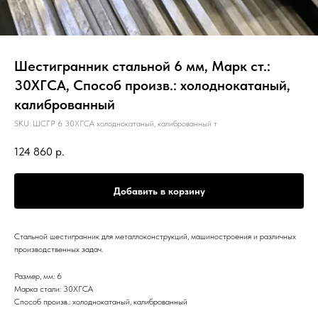
Шестигранник стальной 6 мм, Марк ст.:
30ХГСА, Способ произв.: холоднокатаный,
калиброванный
SKU:
ШСГР 6 30ХГСА холоднокатаный, калиброванный т
124 860
р.
Добавить в корзину
Стальной шестигранник для металлоконструкций, машиностроения и различных
производственных задач.
Размер, мм: 6
Марка стали: 30ХГСА
Способ произв.: холоднокатаный, калиброванный