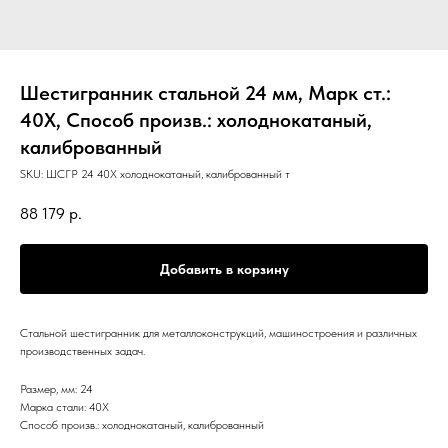
Шестигранник стальной 24 мм, Марк ст.:
40Х, Способ произв.: холоднокатаный,
калиброванный
SKU:
ШСГР 24 40Х холоднокатаный, калиброванный т
88 179
р.
Добавить в корзину
Стальной шестигранник для металлоконструкций, машиностроения и различных
производственных задач.
Размер, мм: 24
Марка стали: 40Х
Способ произв.: холоднокатаный, калиброванный