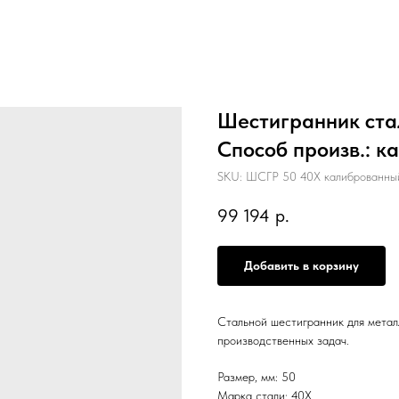
Шестигранник стал
Способ произв.: к
SKU:
ШСГР 50 40Х калиброванны
99 194
р.
Добавить в корзину
Стальной шестигранник для метал
производственных задач.
Размер, мм: 50
Марка стали: 40Х