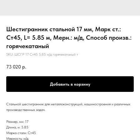
Шестигранник стальной 17 мм, Марк ст.:
Ст45, L= 5.85 м, Мерн.: м/д, Способ произв.:
горячекатаный
SKU:
ШСГР 17 Ст45 5.85 м/д горячекатаный т
73 020
р.
Добавить в корзину
Стальной шестигранник для металлоконструкций, машиностроения и различных
производственных задач.
Размер, мм: 17
Длина, м: 5.85
Марка стали: Ст45
Мерность: м/д