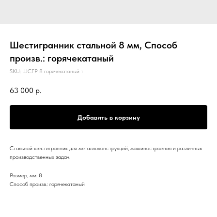
Шестигранник стальной 8 мм, Способ
произв.: горячекатаный
SKU:
ШСГР 8 горячекатаный т
63 000
р.
Добавить в корзину
Стальной шестигранник для металлоконструкций, машиностроения и различных
производственных задач.
Размер, мм: 8
Способ произв.: горячекатаный